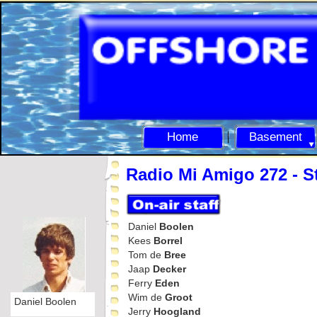
Home
Basement
Radio Mi Amigo 272 -
St
Daniel
Boolen
Kees
Borrel
Tom de
Bree
Jaap
Decker
Ferry
Eden
Wim de
Groot
Daniel Boolen
Jerry
Hoogland