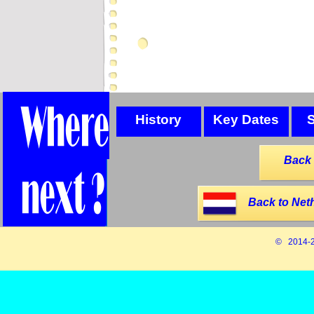
History
Key Dates
Back 
Back to Net
© 2014-